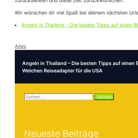
zurückdenken und diese Zeit zurückwünschen.
Wir wünschen dir viel Spaß bei deinem nächsten Urlaub
Angeln in Thailand – Die besten Tipps auf einen Bl
Kategorien
Alles
Angeln in Thailand – Die besten Tipps auf einen B
Welchen Reiseadapter für die USA
Suchen
nach:
Neueste Beiträge