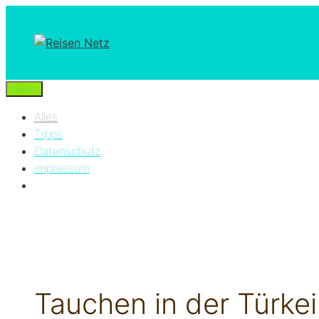
Zum
Inhalt
springen
Menü
Alles
Tipps
Datenschutz
Impressum
Tauchen in der Türkei