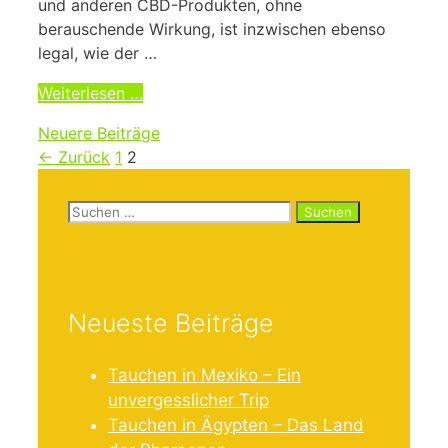
und anderen CBD-Produkten, ohne
berauschende Wirkung, ist inzwischen ebenso
legal, wie der …
Weiterlesen …
Neuere Beiträge
Seite
Seite
←
Zurück
1
2
Suchen
nach:
Neueste Beiträge
Tauchen in Mexiko – Ein
unvergesslicher Trip
Tauchen in Ägypten – Das Land